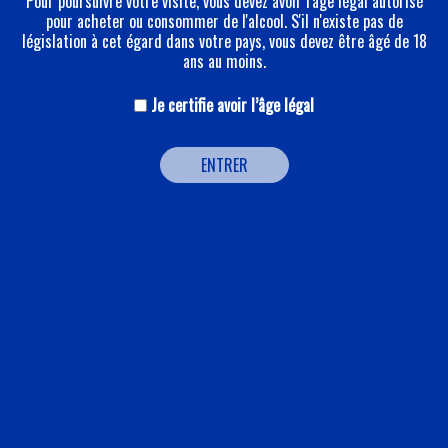
Pour poursuivre votre visite, vous devez avoir l'âge légal autorisé
pour acheter ou consommer de l'alcool. S'il n'existe pas de
législation à cet égard dans votre pays, vous devez être âgé de 18
ans au moins.
Je certifie avoir l’âge légal
ENTRER
BRUT ROYAL
Le champagne Brut Royal est le cœur du style Pommery : vivacité,
fraîcheur, finesse. Il provient de 40 villages sélectionnés de la Côte
des Blancs, de la Montagne de Reims et d’autres régions
champenoises où le climat contribue à la vivacité et à la
délicatesse du raisin.