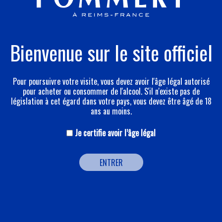
Experience #8 - 2010/2011
NOS MEILLEURS SOUVENIRS
Bienvenue sur le site officiel
Pommery honore l’anniversaire des 20 ans du «
Printemps de Septembre », événement toulousain dont
Pour poursuivre votre visite, vous devez avoir l'âge légal autorisé
il est depuis toujours le mécène. Pour cette 8ème
pour acheter ou consommer de l'alcool. S'il n'existe pas de
grande exposition, Régis Durand sélectionne des
législation à cet égard dans votre pays, vous devez être âgé de 18
ans au moins.
installations spectaculaires, des images d’archives ou
des projections évoquant les nocturnes du festival. Une
Je certifie avoir l’âge légal
rétrospective essentielle comme l’invitation à un
nouveau voyage, à travers 20 ans de création artistique.
ENTRER
DÉCOUVRIR EXPERIENCE POMMERY #6