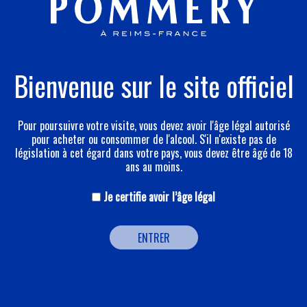
Experience #3 - 2006
SUPERNOVA
Bienvenue sur le site officiel
34 artistes internationaux, invités par Judicaël Lavrador,
participent à un voyage inédit au cœur des profondes
caves du Domaine Pommery. Tout au long de cette
Pour poursuivre votre visite, vous devez avoir l'âge légal autorisé
pour acheter ou consommer de l'alcool. S'il n'existe pas de
odyssée spatiale, différentes œuvres jouent avec
législation à cet égard dans votre pays, vous devez être âgé de 18
l’imagerie de la science-fiction, évoquant tour à tour des
ans au moins.
Spaces Opéras, des satellites en orbite ou des
envahisseurs mutants.
Je certifie avoir l’âge légal
DÉCOUVRIR EXPERIENCE POMMERY #2
ENTRER